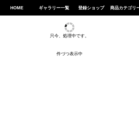
HOME
ギャラリー一覧
登録ショップ
商品カテゴリ
トレーニン
占い
車
趣味
生活用品
アロマ
食品
只今、処理中です。
件づつ表示中