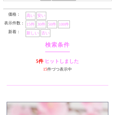
価格：
高い
安い
表示件数：
15件
30件
50件
100件
新着：
新しい
古い
検索条件
5件
ヒットしました
15
件づつ表示中