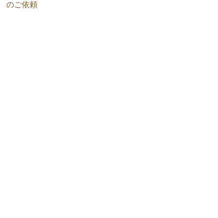
のご依頼
HOME
新着一覧
プライバシーポリシー
会社概要
©
不用品回収・遺品整理は大阪のオリーブへ
All Rights Reserved.