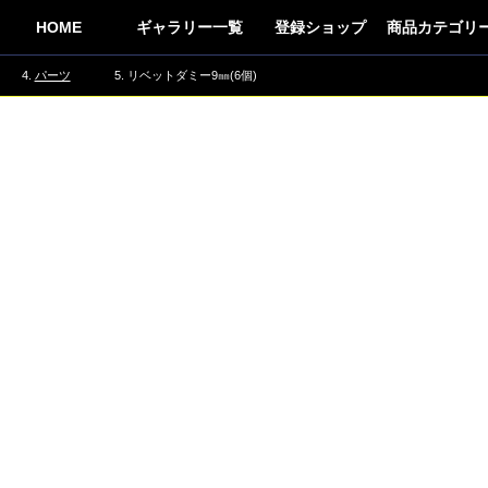
HOME
ギャラリー一覧
登録ショップ
商品カテゴリ
パーツ
リベットダミー9㎜(6個)
トレーニン
占い
車
趣味
生活用品
アロマ
食品