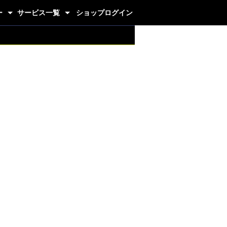
ー
サービス一覧
ショップログイン
グジム
代理店制度
ホームページ制作
画像ギャラリー
カートシステム
卸販売システム
抽選システム
フォーム作成CMS
ニュース更新
クレジット決済
プロジェクト管理
パーツ
釣り
生活雑貨
ドリンク
健康
醤油
米