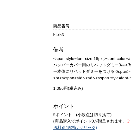
商品番号
bl-rb6
備考
<span style=font-size:18px;><font 
バンパーカバー用のリベットダミー9㎜</font></span><
ー本体にリベットダミーをつける</span></div><div>
<br></span></div><div><span style=fo
1,056円(税込み)
ポイント
9ポイント！(小数点は切り捨て)
(商品購入でポイント9が贈呈されます。
※
送料別(送料はクリック)