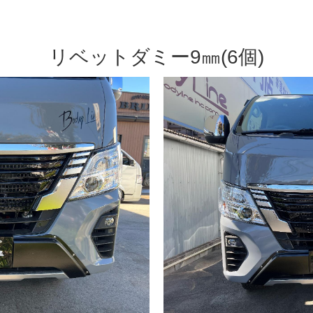
リベットダミー9㎜(6個)