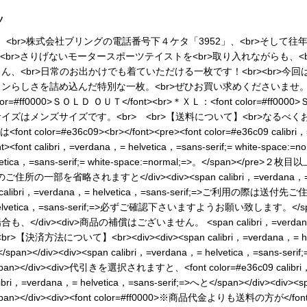
ツ
<br>株式会社ブリングの電話番号下４ケタ「3952」、<br>そして往年
br>さりげないモータースポーツテイストを<br>取り入れながらも、<
ん、<br>日常のお出かけでも着ていただける一枚です！<br><br>今回は<
インらしさを詰め込んだ特別な一枚。<br>ぜひお買い求めくださいませ。<br>
color=#ff0000>ＳＯＬＤ ＯＵＴ</font><br>＊ＸＬ：<font color=#ff
サイズはメンズサイズです。<br> <br>【送料について】<br>なるべ
e36c09><br></font><pre><font color=#e36c09 calibri，=ver
<font calibri，=verdana，= helvetica，=sans-serif;= white-spac
 helvetica，=sans-serif;= white-space:=normal;=>。</span
の一部を省略されますと</div><div><span calibri，=verdana，= h
n calibri，=verdana，= helvetica，=sans-serif;=>ご利用の際
dana，= helvetica，=sans-serif;=>必ずご確認下さいますようお願い致します。
/div><div>商品の補償はございません。 <span calibri，=verdana，= 
><br>【決済方法について】<br><div><div><span calibri，=verdana，= h
div><div><span calibri，=verdana，= helvetica，=sans-serif;=
pan></div><div>代引きを選択されますと、<font color=#e36c09 calibri，=
i，=verdana，= helvetica，=sans-serif;=>へと</span></div><div><spa
</div><div><font color=#ff0000>※商品代金よりも送料の方が</font></d