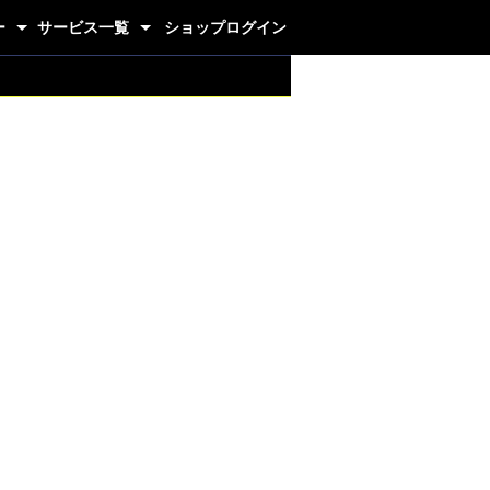
ー
サービス一覧
ショップログイン
グジム
代理店制度
ホームページ制作
画像ギャラリー
カートシステム
卸販売システム
抽選システム
フォーム作成CMS
ニュース更新
クレジット決済
プロジェクト管理
パーツ
釣り
生活雑貨
ドリンク
健康
醤油
米