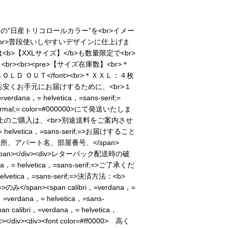
の”日産トリコロールカラー”を<br>イメー
br>普段使いしやすいデザインに仕上げま
b>【XXLサイズ】</b>も数量限定で<br>
<br><pre>【サイズ在庫数】<br>＊
0000>ＳＯＬＤ ＯＵＴ</font><br>＊ＸＸＬ：４枚
くお安くお手元にお届けするために、<br>１
dana，= helvetica，=sans-serif;=
e:=normal;= color=#000000>にて発送いたしま
></pre>２枚目以上のご購入は、<br>別途送料をご案内させ
elvetica，=sans-serif;=>お届けすること
は送付先ご住所、アパート名、部屋番号、</span>
</span></div><div>レターパック配送時の破
helvetica，=sans-serif;=>ご了承くだ
elvetica，=sans-serif;=>決済方法：<b>
>のみ</span><span calibri，=verdana，=
verdana，= helvetica，=sans-
n calibri，=verdana，= helvetica，
iv><div><font color=#ff0000> 高く