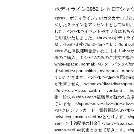
ボディライン3952 レトロTシャ
<pre>「ボディライン」のカタカナロゴと、
ジした３ラインをアクセントとして採用。<
した。<br><br>イベントやオフ会はもちろ
ご用意いたしました。<br><br>ボディラ
Ｍ：<font>３枚</font><br>＊Ｌ：<font 
<br>※在庫数随時更新いたします！<br>
着のご購入、Ｔシャツのみのご注文の場合は<font color=#
white-space:=normal;=>レターパック</font>
す</font><span calibri，=verdana，=
ていただきます。<br><br><div>お届け先のご住所
が出来ません。</span></div><div><spa
</div><div><span calibri，=ver
損・紛失や</div><div>盗難等が疑われる場合も、<
さいませ。</span></div><div><br></div
<u>クレジットカード・銀行振込</u></b></span></
helvetica，=sans-serif;=>となります。</s
serif;=>【宅配便の料金】</font><span calibr
=sans-serif;=>変更とさせて頂きます。</span>