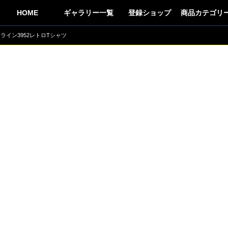
HOME
ギャラリー一覧
登録ショップ
商品カテゴリ
ライン3952レトロTシャツ
トレーニン
占い
車
趣味
生活用品
アロマ
食品