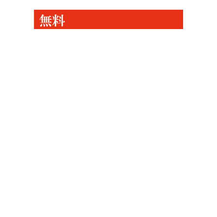
ゴルフコンペの景品はさることながら、ゴ
ルフコンペを当時までまとめるための準備
にお役立ちするWEBアプリ！簡単出欠管
理アプリはコチラ！
ゴルフコンペの幹事さんを多くの点で助け