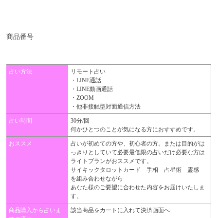
商品番号
占い方法
リモート占い
・LINE通話
・LINE動画通話
・ZOOM
・他非接触型対面通信方法
占い時間
30分/回
何かひとつのことが気になる方におすすめです。
おススメ
占いが初めての方や、初心者の方。または目的がは
っきりとしていて必要最低限の占いだけ必要な方は
ライトプランがおススメです。
​​サイキックタロットカード 手相 占星術 霊感
を組み合わせながら​
​​あなた様のご要望に合わせた内容をお届けいたしま
す。​
商品購入から占いま
該当商品をカートに入れて決済画面へ