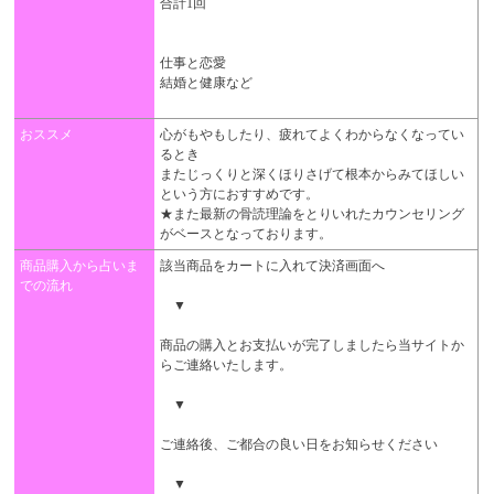
合計1回
仕事と恋愛
結婚と健康など
おススメ
​​心がもやもしたり、疲れてよくわからなくなってい
るとき​
​​またじっくりと深くほりさげて根本からみてほしい
という方におすすめです。​
​​★また最新の骨読理論をとりいれたカウンセリング
がベースとなっております。​
商品購入から占いま
該当商品をカートに入れて決済画面へ
での流れ
▼
商品の購入とお支払いが完了しましたら当サイトか
らご連絡いたします。
▼
ご連絡後、ご都合の良い日をお知らせください
▼