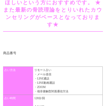
ほしいという方におすすめです。​ ​​★
また最新の骨読理論をとりいれたカウ
ンセリングがベースとなっておりま
す★
商品番号
占い方法
リモート占い
・メール送信
・LINE通話
・LINE動画通話
・ZOOM
・他非接触型対面通信方法
占い時間
120分/回