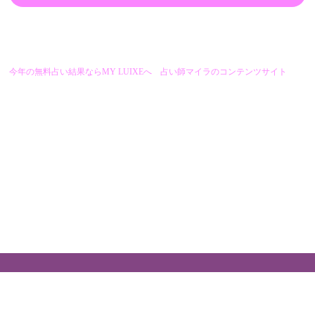
今年の無料占い結果ならMY LUIXEへ 占い師マイラのコンテンツサイト
HOME
取扱い商品