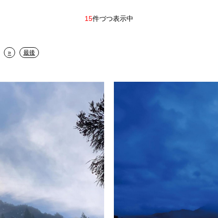
15
件づつ表示中
»
最後