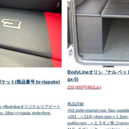
BodyLineオリシ゛ナル ベッ
gx-5)
ト(商品番号 br-riapoke)
220,000円(税込み)
商品詳細
ze:18px;>Bodylineオリジナルリアゲート
<h3 style=margin-top: 0px;=padd
: 18px;=><span style=font-
=251，= 214);=font-size:= 1.2em;=
gothic=pro，= ヒラギノ角ゴ=pro