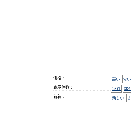
価格：
高い
安
表示件数：
15件
30
新着：
新しい