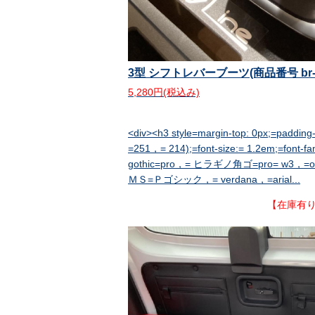
3型 シフトレバーブーツ(商品番号 br-sh
5,280円(税込み)
<div><h3 style=margin-top: 0px;=padding
=251，= 214);=font-size:= 1.2em;=font-fa
gothic=pro，= ヒラギノ角ゴ=pro= w3，=
ＭＳ=Ｐゴシック，= verdana，=arial...
【在庫有