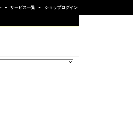
ー
サービス一覧
ショップログイン
グジム
代理店制度
ホームページ制作
画像ギャラリー
カートシステム
卸販売システム
抽選システム
フォーム作成CMS
ニュース更新
クレジット決済
プロジェクト管理
パーツ
釣り
生活雑貨
ドリンク
健康
醤油
米