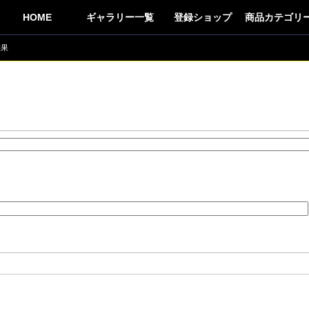
HOME
ギャラリー一覧
登録ショップ
商品カテゴリ
結果
トレーニン
占い
車
趣味
生活用品
アロマ
食品