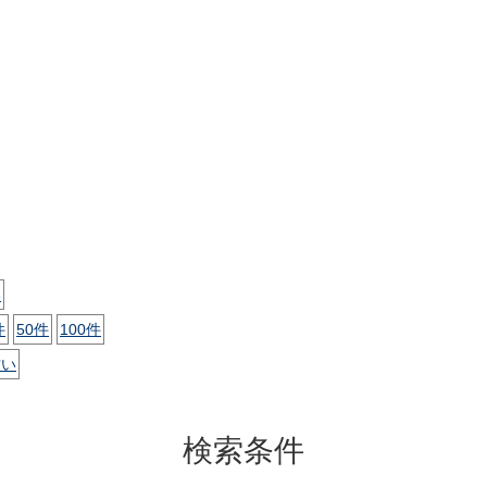
い
件
50件
100件
古い
検索条件