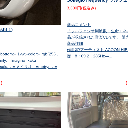
Solfegio frequency ソ
3,300円(税込み)
商品コメント
t-1)
「ソルフェジオ周波数・生命エネ
品が収録された音楽CDです。 販
商品詳細
作曲家/アーティスト ACOON HI
-bottom:= 1vw;=color:= rgb(255，
礎 8：09 2．285Hz―...
mily:= hiragino=kaku=
osaka，= メイリオ，=meiryo，=
り】
【