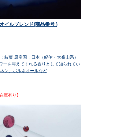
ルオイルブレンド(商品番号 )
位：枝葉 原産国：日本（紀伊・大峯山系）
ワーを与えてくれる香りとして知られてい
モネン、ボルネオールなど
在庫有り】