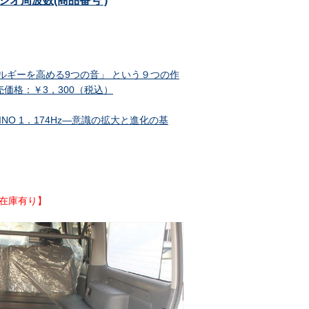
ルフェジオ周波数(商品番号 )
ルギーを高める9つの音」 という９つの作
売価格：￥3，300（税込）
BINO 1．174Hz―意識の拡大と進化の基
在庫有り】