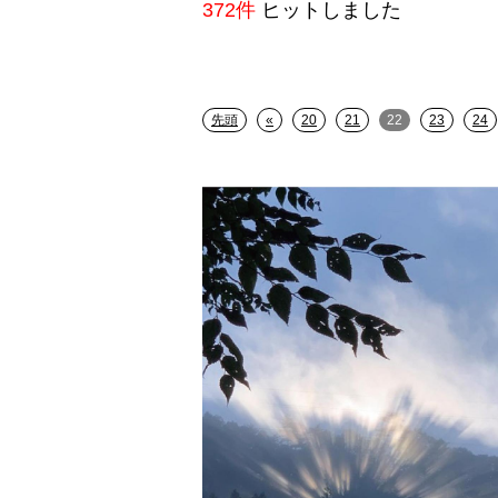
372件
ヒットしました
先頭
«
20
21
22
23
24