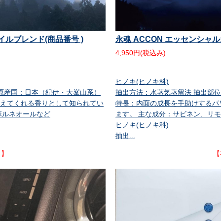
オイルブレンド(商品番号 )
永魂 ACCON エッセンシャ
4,950円(税込み)
ヒノキ(ヒノキ科)
 原産国：日本（紀伊・大峯山系）
抽出方法：水蒸気蒸留法 抽出部
えてくれる香りとして知られてい
特長：内面の成長を手助けするパ
ボルネオールなど
ます。 主な成分：サビネン、リ
ヒノキ(ヒノキ科)
抽出...
り】
【