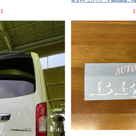
ＭＳ=Ｐゴシック，= verdana，=ari
り】
【