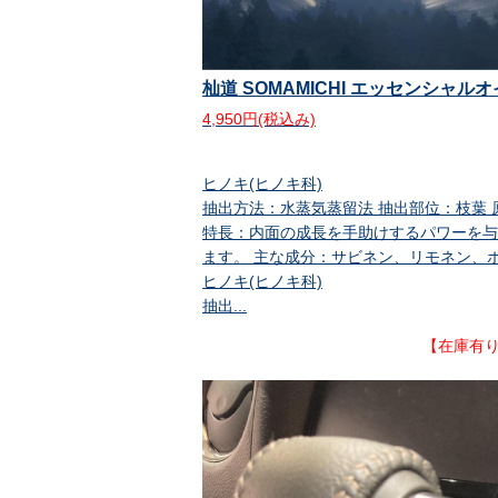
杣道 SOMAMICHI エッセンシャル
4,950円(税込み)
ヒノキ(ヒノキ科)
抽出方法：水蒸気蒸留法 抽出部位：枝葉
特長：内面の成長を手助けするパワーを与
ます。 主な成分：サビネン、リモネン、
ヒノキ(ヒノキ科)
抽出...
【在庫有