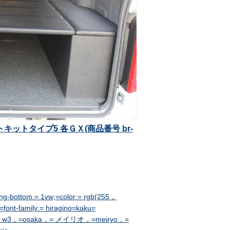
トキットタイプ5 各ＧＸ(商品番号 br-
ing-bottom:= 1vw;=color:= rgb(255，
font-family:= hiragino=kaku=
= w3，=osaka，= メイリオ，=meiryo，=