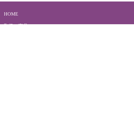
HOME
取扱い商品
カートの中身
会員ページ
会員ログイン
ログアウト
会員規約
新規会員登録
特定商取引法表記
新着一覧
プライバシーポリシー